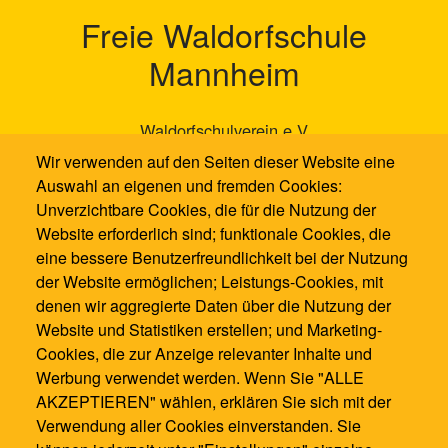
Freie Waldorfschule
Mannheim
Waldorfschulverein e.V
Neckarauer Waldweg 131
Wir verwenden auf den Seiten dieser Website eine
68199 Mannheim
Auswahl an eigenen und fremden Cookies:
Unverzichtbare Cookies, die für die Nutzung der
0621 / 1286100
Website erforderlich sind; funktionale Cookies, die
0621 / 12861021
eine bessere Benutzerfreundlichkeit bei der Nutzung
info@waldorfschule-mannheim.de
der Website ermöglichen; Leistungs-Cookies, mit
denen wir aggregierte Daten über die Nutzung der
Website und Statistiken erstellen; und Marketing-
Cookies, die zur Anzeige relevanter Inhalte und
Werbung verwendet werden. Wenn Sie "ALLE
AKZEPTIEREN" wählen, erklären Sie sich mit der
Verwendung aller Cookies einverstanden. Sie