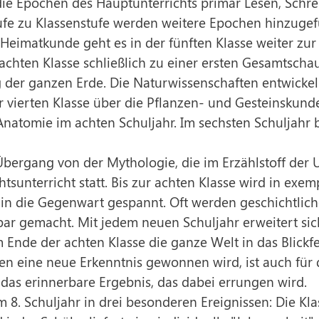
 die Epochen des Hauptunterrichts primär Lesen, Schr
fe zu Klassenstufe werden weitere Epochen hinzugefü
 Heimatkunde geht es in der fünften Klasse weiter z
achten Klasse schließlich zu einer ersten Gesamtscha
 der ganzen Erde. Die Naturwissenschaften entwickeln
 vierten Klasse über die Pflanzen- und Gesteinskund
natomie im achten Schuljahr. Im sechsten Schuljahr b
Übergang von der Mythologie, die im Erzählstoff der U
htsunterricht statt. Bis zur achten Klasse wird in exe
s in die Gegenwart gespannt. Oft werden geschichtl
ar gemacht. Mit jedem neuen Schuljahr erweitert sich
m Ende der achten Klasse die ganze Welt in das Blick
den eine neue Erkenntnis gewonnen wird, ist auch für 
 das erinnerbare Ergebnis, das dabei errungen wird.
im 8. Schuljahr in drei besonderen Ereignissen: Die Kla