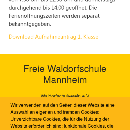
durchgehend bis 14:00 geöffnet. Die
Ferienöffnungszeiten werden separat
bekanntgegeben.
Download Aufnahmeantrag 1. Klasse
Freie Waldorfschule
Mannheim
Waldorfschulverein e.V
Neckarauer Waldweg 131
Wir verwenden auf den Seiten dieser Website eine
68199 Mannheim
Auswahl an eigenen und fremden Cookies:
Unverzichtbare Cookies, die für die Nutzung der
0621 / 1286100
Website erforderlich sind; funktionale Cookies, die