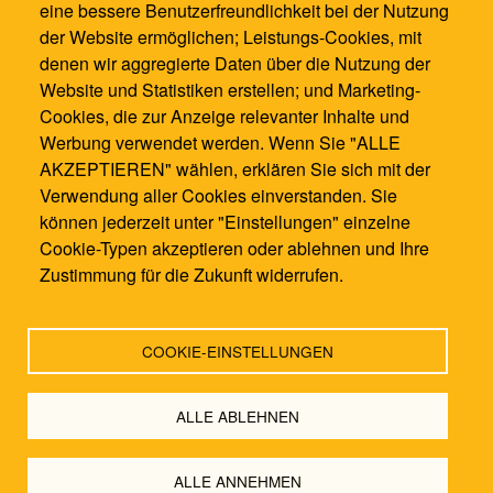
0621 / 12861021
eine bessere Benutzerfreundlichkeit bei der Nutzung
info@waldorfschule-mannheim.de
der Website ermöglichen; Leistungs-Cookies, mit
denen wir aggregierte Daten über die Nutzung der
Website und Statistiken erstellen; und Marketing-
Cookies, die zur Anzeige relevanter Inhalte und
Werbung verwendet werden. Wenn Sie "ALLE
AKZEPTIEREN" wählen, erklären Sie sich mit der
Verwendung aller Cookies einverstanden. Sie
können jederzeit unter "Einstellungen" einzelne
Cookie-Typen akzeptieren oder ablehnen und Ihre
Zustimmung für die Zukunft widerrufen.
COOKIE-EINSTELLUNGEN
Kontakt
|
Impressum
|
Datenschutzbestimmung
|
Login
by
Endo7
ALLE ABLEHNEN
ALLE ANNEHMEN