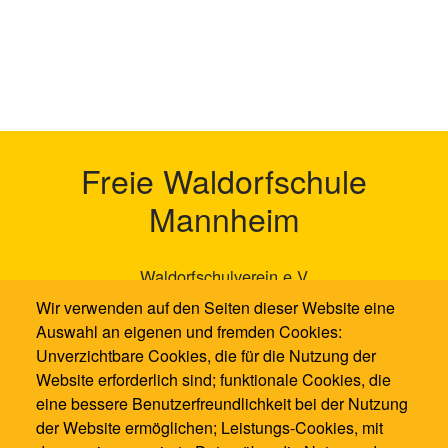
Freie Waldorfschule
Mannheim
Waldorfschulverein e.V
Neckarauer Waldweg 131
Wir verwenden auf den Seiten dieser Website eine
68199 Mannheim
Auswahl an eigenen und fremden Cookies:
Unverzichtbare Cookies, die für die Nutzung der
0621 / 1286100
Website erforderlich sind; funktionale Cookies, die
0621 / 12861021
eine bessere Benutzerfreundlichkeit bei der Nutzung
info@waldorfschule-mannheim.de
der Website ermöglichen; Leistungs-Cookies, mit